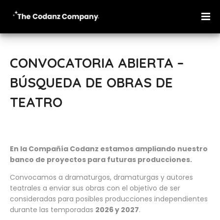
CONVOCATORIA ABIERTA –
BÚSQUEDA DE OBRAS DE
TEATRO
En la Compañía Codanz estamos ampliando nuestro
banco de proyectos para futuras producciones.
Convocamos a dramaturgos, dramaturgas y autores
teatrales a enviar sus obras con el objetivo de ser
consideradas para posibles producciones independientes
durante las temporadas
2026 y 2027
.