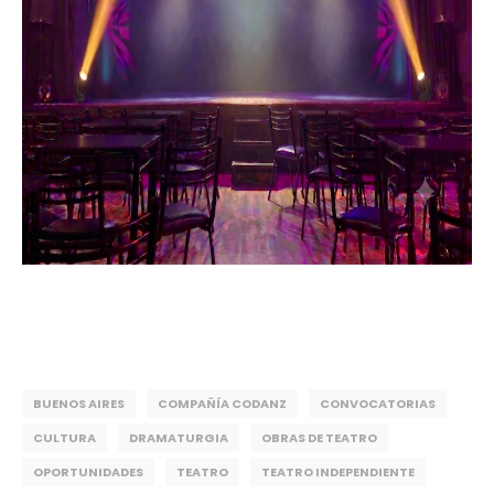
BUENOS AIRES
COMPAÑÍA CODANZ
CONVOCATORIAS
CULTURA
DRAMATURGIA
OBRAS DE TEATRO
OPORTUNIDADES
TEATRO
TEATRO INDEPENDIENTE